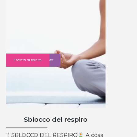
Tecniche di rilassamento
Esercizi di felicità
Sblocco del respiro
1) SBLOCCO DEL RESPIRO
A cosa